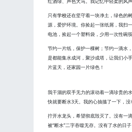
红酒绿、声色犬马。我记忆中轻柔的风
只有
学校
还在坚守着一块净土，绿色的
源，爱护环境。你捡起一张纸屑，我扫
电池，捡起一个塑料袋，少用一次性碗
节约一片纸，保护一棵树；节约一滴水
是都能集水成河，聚沙成塔，让我们小
片蓝天，还家园一片绿色！
我干涸的双手无力的滚动着一滴珍贵的水珠
快就要断水3天。我的心抽搐了一下，没有
拧开水龙头，希望彻底毁灭了。没有一
被“断水”二字吞噬无存。没有了水的日