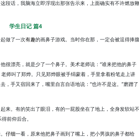
爸这段话，我脑海立即浮现出那张告示来，上面确实有不许燃放
学生日记 篇4
一起做了一次
有趣
的画鼻子游戏。当时你在那，一定会被逗得捧
他很漂亮，就是少了一个鼻子。美术老师说：“谁来把他的鼻子
着。老师叫了郑烨。只见郑烨眼被手绢蒙着，手里拿着粉笔走上讲
去，手又宿回来了，嘴里自言自语地说：“也许不是这。”磨蹭了
了起来。有的笑出了眼泪，有的一屁股坐在了地上，全身发软站
乐得前仰后合。
来。
仔细
一看，原来他把鼻子画到了嘴上，把小男孩的鼻子都给