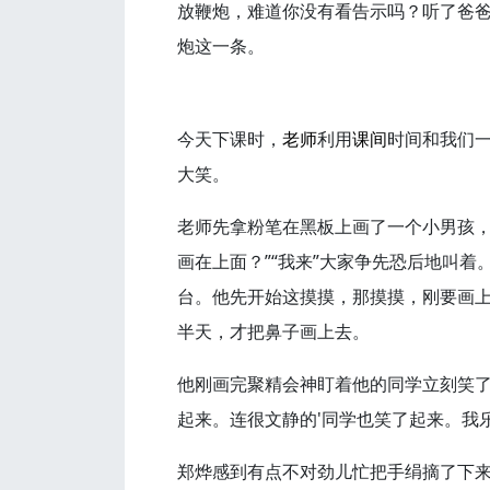
放鞭炮，难道你没有看告示吗？听了爸
炮这一条。
今天下课时，
老师
利用
课间
时间和我们
大笑。
老师先拿粉笔在黑板上画了一个小男孩，
画在上面？”“我来”大家争先恐后地叫
台。他先开始这摸摸，那摸摸，刚要画上
半天，才把鼻子画上去。
他刚画完聚精会神盯着他的同学立刻笑
起来。连很文静的'同学也笑了起来。我
郑烨感到有点不对劲儿忙把手绢摘了下