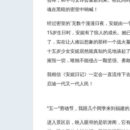
告终，和平与安详会重新到来。在此同时
魂在黑暗的密室中呐喊！
经过密室的`无数个漫漫日夜，安妮由一
15岁生日时，安妮有了惊人的成长。她
了，实在让人难以想象的那样一个战火
十五岁少女安妮居然能真知灼见地谈起
摧毁一切，唯独不能侵占一颗坚强、勇
我相信《安妮日记》一定会一直流传下
启迪一代又一代人民！
“五一”
劳动节
，我跟几个
同学
来到福建的
进入景区后，映入眼帘的是听涛阁，它