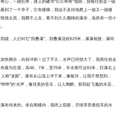
好奇心，一路狂奔，身上的
硬币
“叮叮咚咚”地响，我每往前走一级
我看到了一个亭子，它有楼梯，我迫不及待地爬上一级又一级楼
可惜墙太高，我爬不上去，看不到久久
期待
的瀑布，虽然有一些
跑。
四级，人们叫它“四叠瀑”。四叠瀑流程629米，瀑瀑相接，瀑间
续加快脚步，向前冲刺！过了不久，水声已经很大了，我再往前
最为壮观，高46。7米，宽76米，丰水期可达83米，巨瀑右
，人称“龙眼”。瀑布从山顶上冲下来，像银河，让我不禁想到，
“哗哗”的'水声，像优美的音乐，让人陶醉。那四处飞溅的水花，
级瀑布传来的。坐在阁楼内，我闭上双眼，尽情享受着悦耳的水