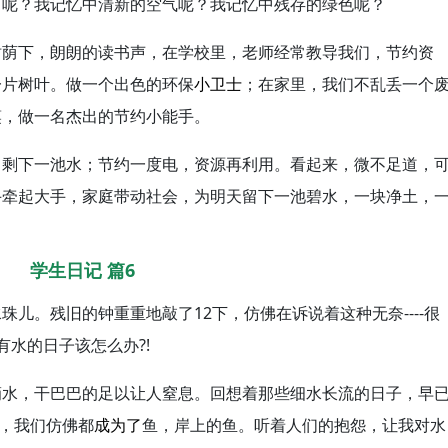
声呢？我记忆中清新的空气呢？我记忆中残存的绿色呢？
树荫下，朗朗的读书声，在学校里，老师经常教导我们，节约资
一片树叶。做一个出色的环保
小卫士
；在家里，我们不乱丢一个
筷，做一名杰出的节约小能手。
，剩下一池水；节约一度电，资源再利用。看起来，微不足道，
手牵起大手，家庭带动社会，为明天留下一池碧水，一块净土，
学生日记 篇6
儿。残旧的钟重重地敲了12下，仿佛在诉说着这种无奈----很
水的日子该怎么办?!
滴水，干巴巴的足以让人窒息。回想着那些细水长流的日子，早
子，我们仿佛都
成为了
鱼，岸上的鱼。听着人们的抱怨，让我对水