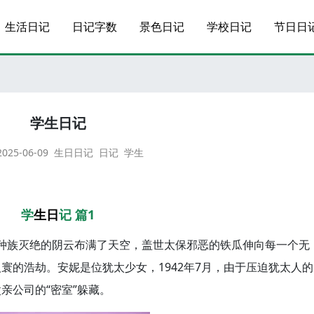
生活日记
日记字数
景色日记
学校日记
节日日
学生日记
2025-06-09
生日日记
日记
学生
学
生日
记 篇1
争与种族灭绝的阴云布满了天空，盖世太保邪恶的铁瓜伸向每一个无
寰的浩劫。安妮是位犹太少女，1942年7月，由于压迫犹太人的
亲公司的“密室”躲藏。