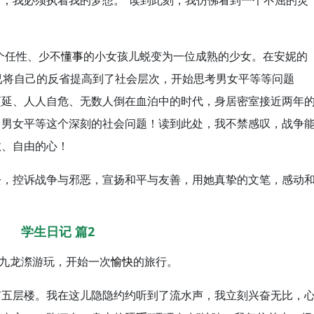
，我必须执着我的梦想。”读到此刻，我仿佛看到一个不屈的灵
个任性、少不
懂事
的小女孩儿蜕变为一位成熟的少女。在安妮的
已将自己的反省提高到了社会层次，开始思考男女平等等问题
蔓延、人人自危、无数人倒在血泊中的时代，身居密室接近两年
了男女平等这个深刻的社会问题！读到此处，我不禁感叹，战争
敢、自由的心！
去，控诉战争与邪恶，宣扬和平与友善，用她真挚的文笔，感动
学生日记 篇2
九龙漈游玩，开始一次
愉快
的旅行。
有五层楼。我在这儿隐隐约约听到了流水声，我立刻兴奋无比，