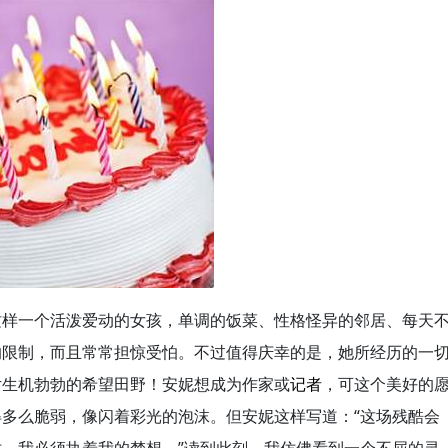
这样一个活泼爱动的女孩，单调的饭菜、性格怪异的邻居、每天
的限制，而且常常担惊受怕。不过值得庆幸的是，她所经历的一
片生机勃勃的希望田野！安妮想成为作家或
记者
，可这个美好的
多么脆弱，像闪着彩光的泡沫。但安妮这样写道：“这场残酷会