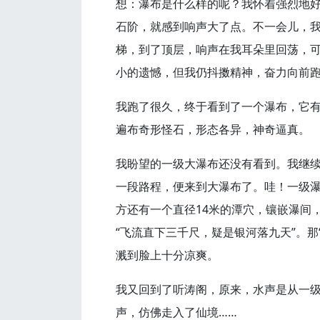
想：瀑布是什么样的呢？我怀着强烈地
石阶，就感到响声大了点。不一会儿，
梯，到了顶层，响声在我耳朵里回荡，
小的遗憾，但我仍抖擞精神，奋力向前
我跑了很久，终于看到了一个瀑布，它有
遍布奇形怪石，形态各异，神奇逼真。
我盼望的一级大瀑布还没有看到。我继
一段路程，便来到大瀑布了。哇！一级瀑布
方还有一个直径14米的潭穴，镶嵌瀑间
“飞流直下三千尺，疑是银河落九天”。那
溅到脸上十分凉爽。
我又回到了听涛阁，原来，水声是从一
声，仿佛走入了仙境……