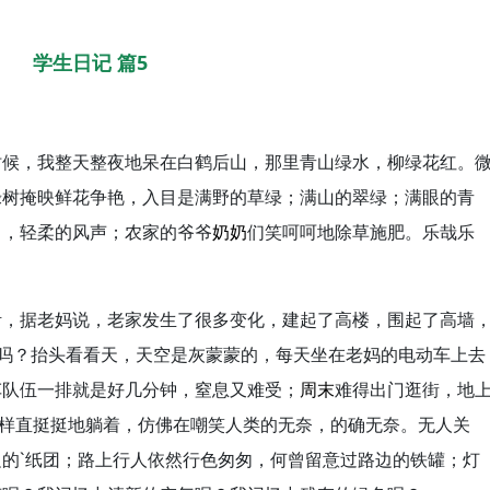
学生日记 篇5
时候，我整天整夜地呆在白鹤后山，那里青山绿水，柳绿花红。
绿树掩映鲜花争艳，入目是满野的草绿；满山的翠绿；满眼的青
曲，轻柔的风声；农家的爷爷
奶奶
们笑呵呵地除草施肥。乐哉乐
活，据老妈说，老家发生了很多变化，建起了高楼，围起了高墙
吗？抬头看看天，天空是灰蒙蒙的，每天坐在老妈的电动车上去
车队伍一排就是好几分钟，窒息又难受；
周末
难得出门逛街，地
这样直挺挺地躺着，仿佛在嘲笑人类的无奈，的确无奈。无人关
的`纸团；路上行人依然行色匆匆，何曾留意过路边的铁罐；灯