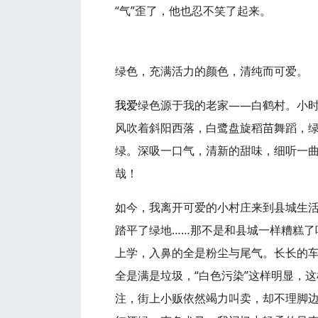
“气”歪了，他也忍不笑了起来。
绿色，充满活力的颜色，清纯而可爱。
我爱
绿色源于我的老家——白鹤村。小
风吹着斜阳西落，白鹭盘旋稻苗舞蹈，
绿。深吸一口气，清新的甜味，细听一
哉！
如今，我离开可爱的小村庄来到县城生
踏平了绿地……那不是和县城一样糟糕了
上学，入鼻的全是粉尘与尾气。长长的
全是满是垃圾，“白色污染”这样明显，
注，街上小贩依然竭力叫卖，却不理脚边