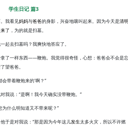
学生日记 篇3
雨。我看见
妈妈
与
爸爸
的身影，兴奋地嚷叫起来。因为今天是
清
过
来了
，为的就是扫墓。
他一起去扫墓吗？我爽快地答应了。
少拿了一样东西——鞭炮。我觉得很奇怪，心想：爸爸会不会是
望了望爸爸。
会带着鞭炮来的'啊？”
对我说：“是啊！我今天确实没带鞭炮。”
您为什么明知道又不带来呢？”
，他于是对我说：“那是因为今年这儿
发生
太多火灾，所以不许燃