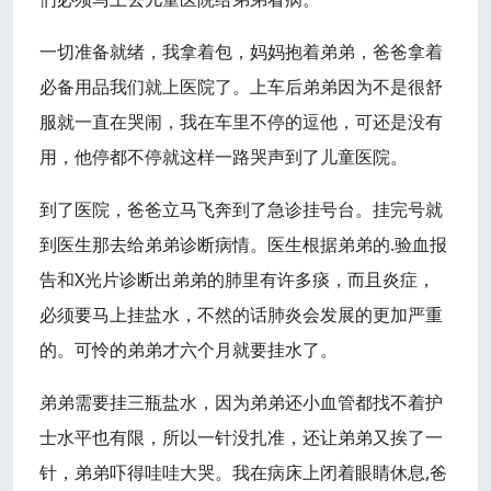
一切准备就绪，我拿着包，妈妈抱着弟弟，爸爸拿着
必备用品我们就上医院了。上车后弟弟因为不是很舒
服就一直在哭闹，我在车里不停的逗他，可还是没有
用，他停都不停就这样一路哭声到了儿童医院。
到了医院，爸爸立马飞奔到了急诊挂号台。挂完号就
到医生那去给弟弟诊断病情。医生根据弟弟的.验血报
告和X光片诊断出弟弟的肺里有许多痰，而且炎症，
必须要马上挂盐水，不然的话肺炎会发展的更加严重
的。可怜的弟弟才六个月就要挂水了。
弟弟需要挂三瓶盐水，因为弟弟还小血管都找不着护
士水平也有限，所以一针没扎准，还让弟弟又挨了一
针，弟弟吓得哇哇大哭。我在病床上闭着眼睛休息,爸