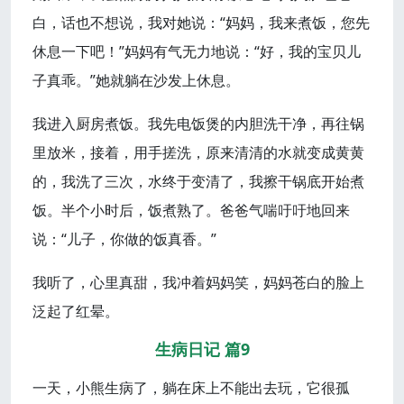
白，话也不想说，我对她说：“妈妈，我来煮饭，您先
休息一下吧！”妈妈有气无力地说：“好，我的宝贝儿
子真乖。”她就躺在沙发上休息。
我进入厨房煮饭。我先电饭煲的内胆洗干净，再往锅
里放米，接着，用手搓洗，原来清清的水就变成黄黄
的，我洗了三次，水终于变清了，我擦干锅底开始煮
饭。半个小时后，饭煮熟了。爸爸气喘吁吁地回来
说：“儿子，你做的饭真香。”
我听了，心里真甜，我冲着妈妈笑，妈妈苍白的脸上
泛起了红晕。
生病日记 篇9
一天，小熊生病了，躺在床上不能出去玩，它很孤