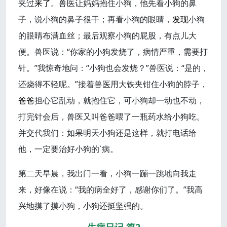
夹过
来了
。兽医让妈妈抱住小狗，他先看小狗的鼻
子，说小狗的鼻子很干；再看小狗的眼睛，
发现
小狗
的眼睛布满血丝；最后观察小狗的屁股，有点儿大
便。兽医说：“你家的小狗发烧了，病情严重，需要打
针。”我惊奇地问：“小狗也会发烧？”兽医说：“是的，
还烧得不轻呢。”接着兽医用大铁夹钳住小狗的脖子，
爸爸
担心它乱动，就抱住它，可小狗却一动也不动，
打完针会后，兽医又叫爸爸喂了一瓶药水给小狗吃。
并交代我们：如果明天小狗还是这样，就打电话给
他，一定要治好小狗的`病。
第二天早晨，我出门一看，小狗一蹦一跳地向我走
来，好像在说：“我的病全好了，感谢你们了。”我高
兴地摸了摸小狗，小狗还挺坚强的。