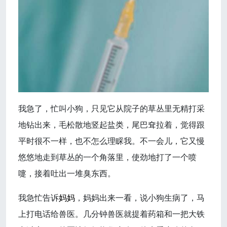
我急了，忙叫小狗，只见它从院子的草丛里无精打采
地钻出来，毛松散地竖起盐类，尾巴耷拉着，觉得跟
平时很不一样，也不怎么理睬我。不一会儿，它又慢
悠悠地走到草丛的一个角落里，使劲地打了一个喷
嚏，接着吐出一堆臭东西。
我急忙告诉
妈妈
，妈妈出来一看，说小狗生病了，马
上打电话给兽医。几分钟兽医就提着药箱和一把大铁