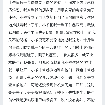
上午最后一节课快要下课的时候，肚脐左下方突然疼
痛难忍。我来到我的
朋友
家，用朋友家的电话告知了
小爷。小爷接到了电话立刻赶到了我的
同学
家，焦急
地搀扶着
我上
了车。小爷把我带到了仁慈医院，我强
忍剧痛，医生要我先做b超，但是b超室在楼上，而我
又不能爬楼，小爷便毫不犹豫地抱起我这七八十斤重
的身体，吃力地一台阶一台阶往上登，到楼上时他已
累得气喘嘘嘘了。到了b超室，一看人很多，就又央
求医生让我先查。那几位叔叔看我小爷焦急的'神情，
就主动让开，小爷非常感激地谢谢他们，我也非常感
激。但是，落后的仪器没发现什么问题，我们又来到
查血的地方，可是还没发现什么大问题。正好，这时
哥哥来了，哥哥就把我抱到了
楼下
又去找医生。医生
估计我是肠粘膜淋巴结发炎了，说：没有办法。不能