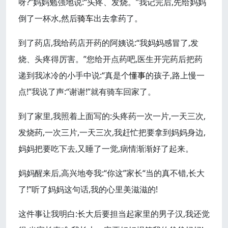
呀?”妈妈勉强地说:“头疼、发烧。”我记完后,先给妈妈
倒了一杯水,然后
骑车
出去拿药了。
到了药店,我给药店开药的阿姨说:“我妈妈感冒了,发
烧、头疼得厉害。”您给开点药吧,医生开完药后把药
递到我冰冷的小手中说:“真是个
懂事
的孩子,路上慢一
点!”我说了声:“谢谢!”就有骑车回家了。
到了家里,我照着上面写的:头疼药一次一片,一天三次,
发烧药,一次三片,一天三次,我赶忙把要拿到妈妈身边,
妈妈把要吃下去,又睡了一觉,病情渐渐好了起来。
妈妈醒来后,高兴地夸我:“你这”家长“当的真不错,长大
了!”听了妈妈这句话,我的心里美滋滋的!
这件事让我明白:长大后要担当起家里的男子汉,我还觉