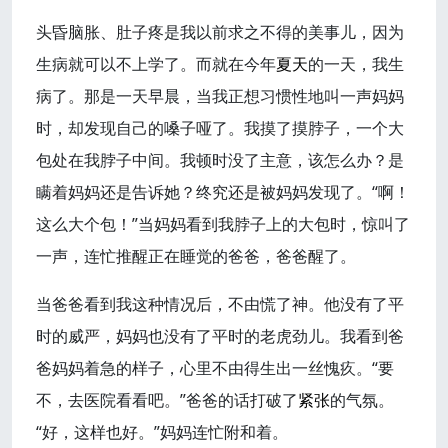
头昏脑胀、肚子疼是我以前求之不得的美事儿，因为
生病就可以不上学了。而就在今年
夏天
的一天，我生
病了。那是一天早晨，当我正想习惯性地叫一声妈妈
时，却发现自己的嗓子哑了。我摸了摸脖子，一个大
包处在我脖子中间。我顿时没了主意，该怎么办？是
瞒着妈妈还是告诉她？终究还是被妈妈发现了。“啊！
这么大个包！”当妈妈看到我脖子上的大包时，惊叫了
一声，连忙推醒正在睡觉的爸爸，爸爸醒了。
当爸爸看到我这种情况后，不由慌了神。他没有了平
时的威严，妈妈也没有了平时的老虎劲儿。我看到爸
爸妈妈着急的样子，心里不由得生出一丝愧疚。“要
不，去医院看看吧。”爸爸的话打破了
紧张
的气氛。
“好，这样也好。”妈妈连忙附和着。