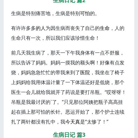
生病日记 篇2
生病是特别痛苦地，生病是特别
可怕
的。
有许许多多
的人
为因生病而丧失了自己的
生命
，人的
生命只有一次，所以我们应该珍惜生命！
前几天我生病了，那天一下午我身体有一点不舒服，
所以告诉了妈妈。妈妈一摸我的额头啊！好像有点发
烧，妈妈急急忙忙的带我来到了
医院
，我坐在了椅子
上妈妈给我用体温计量了一下体温还好是低烧，那个
医生一会儿就给我就开了药说是要打吊瓶。“哎呀呀！
吊瓶是我最讨厌的`了。”只见那位阿姨把瓶子高高挂
起在插上那可怕的长针。恶运开始了，那个护士连续
扎了两针都没有扎中，我
今天真
是“太惨了！”
生病日记 篇3