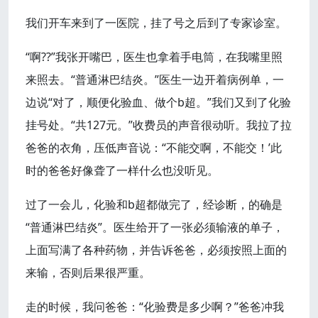
我们开车来到了一医院，挂了号之后到了专家诊室。
“啊??”我张开嘴巴，医生也拿着手电筒，在我嘴里照
来照去。“普通淋巴结炎。”医生一边开着病例单，一
边说“对了，顺便化验血、做个b超。”我们又到了化验
挂号处。“共127元。”收费员的声音很动听。我拉了拉
爸爸的衣角，压低声音说：“不能交啊，不能交！’此
时的爸爸好像聋了一样什么也没听见。
过了一会儿，化验和b超都做完了，经诊断，的确是
“普通淋巴结炎”。医生给开了一张必须输液的单子，
上面写满了各种药物，并告诉爸爸，必须按照上面的
来输，否则后果很严重。
走的时候，我问爸爸：“化验费是多少啊？”爸爸冲我