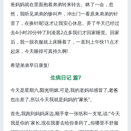
爸妈妈就在里面抱着弟弟转来转去。眯了一会，忽
然，我听见弟弟的惨叫声，冲出门一看原来弟弟的针
歪了，在换针呢!这才让我安心休息。弄了半天已经过
去4小时20分钟了到凌晨2点多我们才回家睡觉。回家
后，我一脱衣服就上床睡着了，一直到上午快11点才
起床，今天睡得可真持久啊!
希望弟弟早日康复!
生病日记 篇7
今天是星期六,
阳光
明媚,可是,我的老妈却感冒了,
老爸
也出差了,所以今天我就是妈妈的“
家长
”。
首先,我跑到妈妈床边,顺手拿一张纸和一支笔,说:“今天
我是你的`家长,现在我要去给你拿药了,,你哪里不舒服