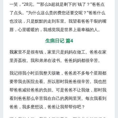
一笑，“28元。”“那么b超就是剩下的`钱了？”爸爸点
了点头。“为什么这么贵的费您还要交呢？”爸爸什么
也没说，只是默默的走到车里。我望着爸爸干裂的嘴
唇，心里暖暖的，我感觉我是世界上最
幸福
的人。
生病日记 篇4
我家
里不是很有钱，家里只是妈妈在做工。爸爸在家
里弄荔枝。我和弟弟在读书。爸爸妈妈都很辛苦。
我记得我小时后我整天咳嗽，爸爸差不多每个星期都
要带我去医院去看。所以那时我爸爸很辛苦。我也想
帮爸爸减轻爸爸的负担。可是爸爸不让我做，那时我
看到爸爸那么辛苦我在自己的
房间
里哭。每次我看到
爸爸，我多麽想说，爸爸让我帮帮你吧？