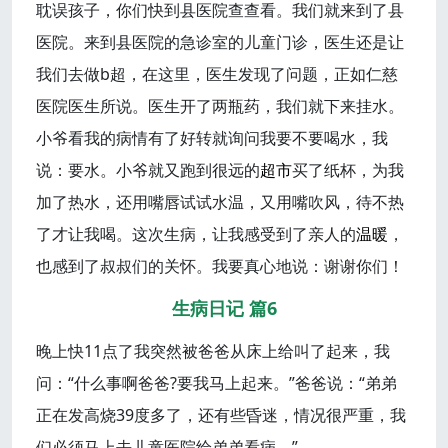
耽误孩子，你们快到县医院查查看。我们就来到了县
医院。来到县医院的急诊室的儿童门诊，医生还是让
我们去做b超，在这里，医生发现了问题，正如仁慈
医院医生所说。医生开了两瓶药，我们就下来挂水。
小爷看我的病情有了好转就询问我要不要喝水，我
说：要水。小爷就又跑到很远的
超市
买了纸杯，为我
加了热水，还用嘴唇试试水温，又用嘴吹风，待不热
了才让我喝。这次生病，让我感受到了亲人的
温暖
，
也感到了叔叔们的关怀。我要真心地说：谢谢你们！
生病日记 篇6
晚上快11点了我突然被爸爸从床上给叫了起来，我
问：“什么事啊爸爸?要我马上起来。”爸爸说：“弟弟
正在发高烧39度多了，还有些昏迷，情况很严重，我
们必须马上去儿童医院给弟弟看病。”