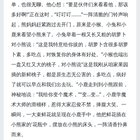
单，也很
无聊
。他心想：“要是伙伴们来看看他，那该
多好啊!”正在这时，“叮叮叮........”一阵清脆的门铃声响
起，熊妈妈赶紧跑过去开门，原来是小猴、小兔和小
鹿来看望小熊来了。小兔举着一根又长又粗的胡萝卜
对小熊说：“这是我特意给你拔的，胡萝卜含很多胡萝
卜素，多吃点，对恢复你的身体有好处。”小猴也端出
一盘又红又大的桃子，对小熊说“这是我刚从咱家果园
摘的新鲜桃子，都是原生态无公害的，多吃点，病好
了就可以早点和我们出去玩。”小鹿走到到小熊跟前，
神秘地说：“我给你变个魔术，”“变...变...”，小鹿学魔
术大师的滑稽样，惹得大家忍俊不禁，捧腹大笑。一
瞬间，一大束鲜花就呈现在小鹿手中，他把鲜花插在
小熊家的'花瓶中，摆放在小熊的床头，一阵清香扑鼻
而来。