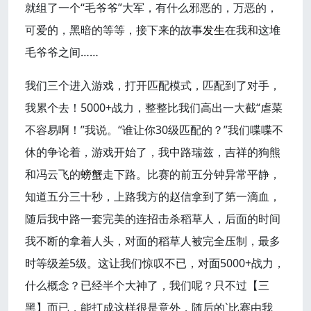
就组了一个“毛爷爷”大军，有什么邪恶的，万恶的，
可爱的，黑暗的等等，接下来的故事
发生
在我和这堆
毛爷爷之间……
我们三个进入游戏，打开匹配模式，匹配到了对手，
我累个去！5000+战力，整整比我们高出一大截“虐菜
不容易啊！”我说。“谁让你30级匹配的？”我们喋喋不
休的争论着，游戏开始了，我中路瑞兹，吉祥的狗熊
和冯云飞的
螃蟹
走下路。比赛的前五分钟异常平静，
知道五分三十秒，上路我方的赵信拿到了第一滴血，
随后我中路一套完美的连招击杀稻草人，后面的时间
我不断的拿着人头，对面的稻草人被完全压制，最多
时等级差5级。这让我们惊叹不已，对面5000+战力，
什么概念？已经半个大神了，我们呢？只不过【三
黑】而已，能打成这样很是意外，随后的`比赛由我