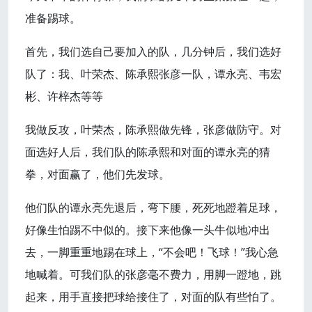
准备踢球。
首先，我们选自己要加入的队，几分钟后，我们选好
队了：我、叶荣杰、陈承熙张彦一队，谭永亮、韦宏
彬、许梓杰等等
我做反攻，叶荣杰，陈承熙做先锋，张彦做防守。对
面选好人后，我们队的陈承熙和对面的谭永亮的猜
拳，对面赢了，他们先发球。
他们队的谭永亮先退后，弯下腰，死死地蹬着足球，
好像生怕踢不中似的。接下来他像一头牛似地冲出
去，一脚重重地踢在球上，“不会吧！飞球！”我心急
地喊着。可我们队的张彦毫不费力，用脚一蹬地，跳
起来，用手直接把球给接住了，对面的队有些怕了。