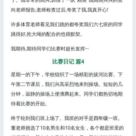
了。我非常的高兴,训练了一队“精英”我高高兴兴的去
向老师报告,老师检查过后,夸奖了我,我真开心!
许多体育老师看见我们跳的都夸奖我们六七班的同学
跳得好,抡大绳的配合的也很默契。
我期待,期待同学们比赛时超长发挥···
比赛日记 篇4
星期一的下午，学校组织了一场精彩的拔河比赛。下
午第二节课后，我们兴高采烈地来到操场。短短的几
分钟，寂静的操场上便沸腾起来。同学们都热切地期
待着比赛的开始。
终于轮到我们班上场了。我班的对手是
四年级
一班。
董老师挑选了10名男生和10名女生，各个都是班里的