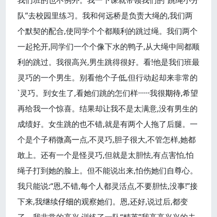
我们班的也不例外。我一下课就带领我们的“跳绳小分
队”去校园里练习。我和何远桥是负责大绳的,我们两
个默契的配合,使同学个个都顺利的跳过绳。我们两个
一起抡开,同学们一个个像下水的鸭子,从大绳中间都顺
利的跳过。我很高兴,男生跳得很好。看!他是我们班最
灵巧的一个男生。别看他个子低,但行动起却来非常的
`灵巧。到女生了,看她们跳的怎们样······我很
期待
,希望
再给我一个惊喜。结果却让我不是太满意,没有男生的
成绩好。女生跳的也不错,就是有两个人拖了后腿。一
个是个子稍微
高一
点,不灵巧,胆子很大,不管怎样,她都
敢上。还有一个是怪灵巧,但就是太胆怯,有点害怕,怕
绳子打到她的脸上。但不能说出来,怕伤她们自尊心。
我只能说:“恩,不错,每个人都灵活点,不要胆怯,没事!”接
下来,我继续
仔细
的观察她们。恩,还好,说过后,都变