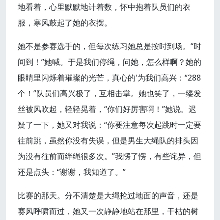
地看着，心里默默地计着数，怀中抱着队员们的衣
服，寒风鼓起了她的衣摆。
她不是参赛选手的，但每次练习她总是按时到场。“时
间到！”她喊。于是我们停绳，问她，怎么样啊？她的
眼睛里闪烁着璀璨的光芒，真心的'为我们高兴：“288
个！”队员们高兴极了，互相击掌。她也笑了，一缕发
丝被风吹起，轻轻晃着，“你们好厉害啊！”她说。迟
疑了一下，她又对我说：“你要注意每次起跳时一定要
往前跳，虽然你没有失误，但是男生大绳队的排头因
为没有往前而绊绳很多次。”我愣了愣，有些诧异，但
还是点头：“谢谢，我知道了。”
比赛的那天。分不清楚是大绳抡过地面的声音，还是
赛风呼啸而过，她又一次静静地站在那里，干枯的树