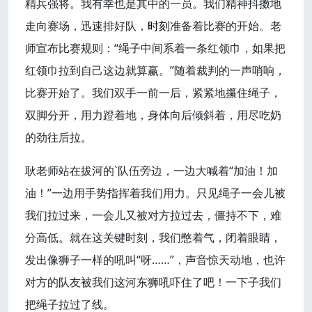
精兵强将。我有幸也是其中的一员。我们精神抖擞地
走向赛场，迅速排好队，
时刻
准备着比赛的开始。老
师宣布比赛规则：“绳子中间系着一条红领巾，如果把
红领巾拉到自己这边就算赢。”随着裁判的一声哨响，
比赛开始了。我们双手一前一后，紧紧地攥住绳子，
双脚分开，用力蹬着地，身体向后倾斜着，用尽吃奶
的劲往后拉。
耿老师站在拔河的`队伍旁边，一边大喊着“加油！加
油！”一边用手势指挥着我们用力。只见绳子一会儿被
我们拉过来，一会儿又被对方拉过去，僵持不下，难
分高低。就在这关键时刻，我们憋着气，闭着眼睛，
发出像狮子一样的吼叫“呀……”，声音惊天动地，也许
对方的队友被我们这河东狮吼吓住了吧！一下子我们
把绳子拉过了线。