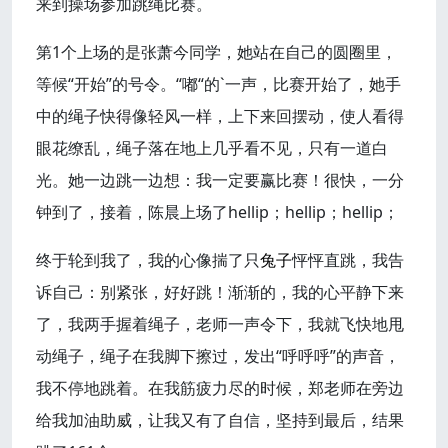
来到操场参加跳绳比赛。
第1个上场的是张萧今同学，她站在自己的圆圈里，
等候“开始”的号令。“嘟“的`一声，比赛开始了，她手
中的绳子快得像轻风一样，上下来回摆动，使人看得
眼花缭乱，绳子落在地上几乎看不见，只有一道白
光。她一边跳一边想：我一定要赢比赛！很快，一分
钟到了，接着，陈晨上场了hellip；hellip；hellip；
终于轮到我了，我的心像揣了只
兔子
怦怦直跳，我告
诉自己：别紧张，好好跳！渐渐的，我的心平静下来
了，我两手握着绳子，老师一声令下，我就飞快地甩
动绳子，绳子在我脚下擦过，发出“呼呼呼”的声音，
我不停地跳着。在我筋疲力尽的时候，郑老师在旁边
给我加油助威，让我又有了自信，坚持到最后，结果