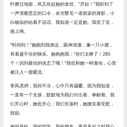
叶擦过地面，风又吹起她的发丝。“开始！”我听到了
一声清脆坚定的口令，余光瞥见一道挺拔的身影，小
白杨似的站着不说话。我知道一定是她。我笑了笑，
接上绳。
“时间到！”她跑到我身边，眼神清澈，像一只小鹿，
有着盛不住的
快乐
。她抱抱我：“你们太棒了！280
个！回到最佳的状态了哦！”我也和她一样激动，心里
被注入一股暖流。
寒风凛冽，我却不冷，心中只有
温暖
。因为我知道，
一直有一个女孩，默默地为我们付出着、奉献着。我
们开心时，她也开心；我们失落时，她微笑着安慰，
鼓励。
她就是钰，我的同学，我的朋友，更是风起之时我心