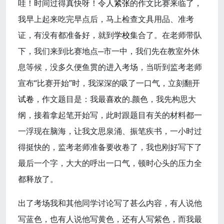
哇！时间过得真快呀！令人
紧张
的作文比赛来临了，
我早上起来吃完早点后，马上检查文具用品、准考
证，有没有都准备好，就到
学校
集合了。在老师带队
下，我们来到比赛地点─市一中，我们先在教室外休
息等候，没多久便鱼贯的进入考场，当听到监考老师
宣布“比赛开始”时，我深深的吸了一口气，立刻翻开
试卷
，作文题目是：我最
喜欢
的.颜色，我先构思大
纲，接着拿起笔开始写，此时跟题目有关的材料都一
一浮现在脑海，让我文思泉涌、振笔疾书，一小时过
得挺快的，监考老师准备要收卷了，我也刚好写下了
最后一个字，大大的呼出一口气，顿时心头的压力全
都释放了。
出了考场我和其他同学讨论写了甚么内容，有人说他
写蓝色，也有人说他写黄色，还有人写紫色，而我最