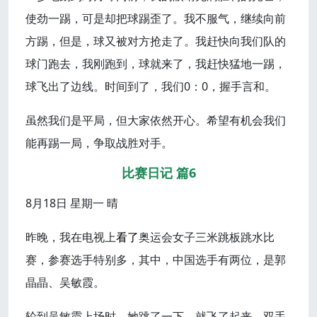
使劲一踢，可是却把球踢歪了。我不服气，继续向前
方踢，但是，球又被对方抢走了。我赶快向我们队的
球门跑去，我刚跑到，球就来了，我赶快猛地一踢，
球飞出了边线。时间到了，我们0：0，握手言和。
虽然我们是平局，但大家依然开心。希望有机会我们
能再踢一局，争取战胜对手。
比赛日记 篇6
8月18日 星期一 晴
昨晚，我在电视上
看了
奥运会女子三米跳板跳水比
赛，参赛选手特别多，其中，中国选手有两位，是郭
晶晶、吴敏霞。
轮到吴敏霞上场时，她跳了一下，就飞了起来，双手