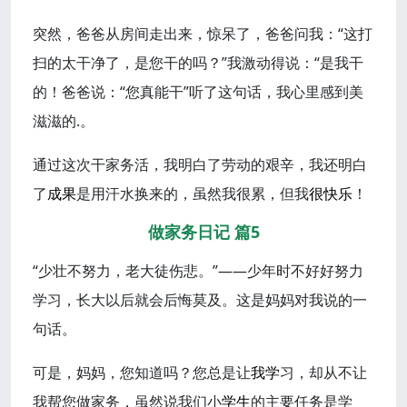
突然，爸爸从房间走出来，惊呆了，爸爸问我：“这打
扫的太干净了，是您干的吗？”我激动得说：“是我干
的！爸爸说：“您真能干”听了这句话，我心里感到美
滋滋的.。
通过这次干家务活，我明白了劳动的艰辛，我还明白
了
成果
是用汗水换来的，虽然我很累，但我
很快乐
！
做家务日记 篇5
“少壮不努力，老大徒伤悲。”——少年时不好好努力
学习，长大以后就会后悔莫及。这是妈妈对我说的一
句话。
可是，妈妈，您知道吗？您总是让
我学
习，却从不让
我帮您做家务，虽然说我们小
学生
的主要任务是学