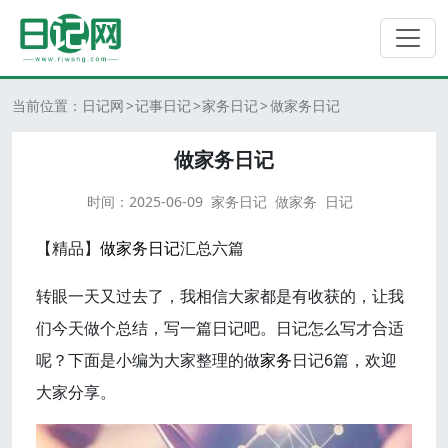
当前位置：
日记网
记事日记
家务日记
做家务日记
做家务日记
时间：
2025-06-09
家务日记
做家务
日记
【精品】
做家务
日记
汇总六篇
转眼一天又过去了，我相信大家都是有收获的，让我
们今天做个总结，写一篇日记吧。日记怎么写才合适
呢？下面是小编为大家整理的做
家务
日记6篇，欢迎
大家分享。