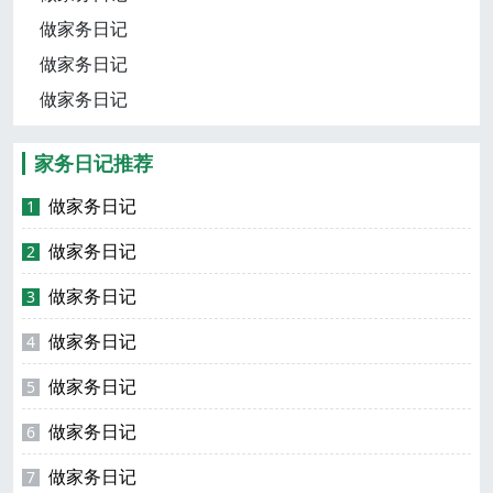
做家务日记
做家务日记
做家务日记
家务日记推荐
做家务日记
1
做家务日记
2
做家务日记
3
做家务日记
4
做家务日记
5
做家务日记
6
做家务日记
7