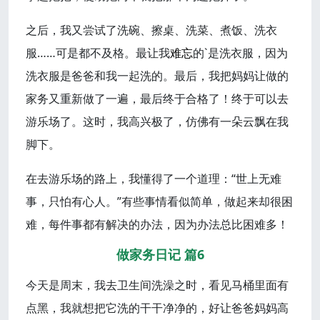
之后，我又尝试了洗碗、擦桌、洗菜、煮饭、洗衣
服……可是都不及格。最让我
难忘
的`是洗衣服，因为
洗衣服是爸爸和我一起洗的。最后，我把妈妈让做的
家务又重新做了一遍，最后终于合格了！终于可以去
游乐场了。这时，我高兴极了，仿佛有一朵云飘在我
脚下。
在去游乐场的路上，我懂得了一个道理：“世上无难
事，只怕有心人。”有些事情看似简单，做起来却很困
难，每件事都有解决的办法，因为办法总比困难多！
做家务日记 篇6
今天是周末，我去卫生间洗澡之时，看见马桶里面有
点黑，我就想把它洗的干干净净的，好让爸爸妈妈高