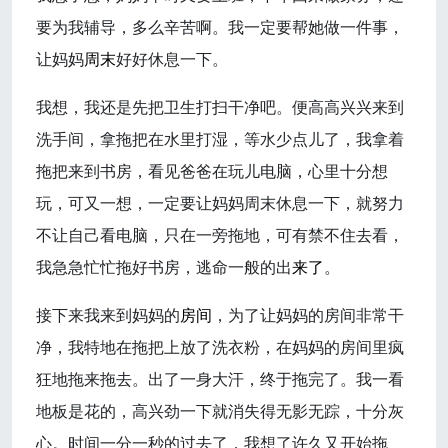
要为我辅导，多么辛苦啊。我一定要帮她做一件事，
让妈妈
周末
好好休息一下。
我想，我还是先把卫生打扫干净吧。便高高兴兴来到
洗手间，拿拖把在水里打湿，等水少点儿了，我拿着
拖把来到书房，看见爸爸在玩儿电脑，心里十分想
玩，可又一想，一定要让妈妈周末休息一下，就努力
不让自己看电脑，只在一旁拖地，可有禁不住去看，
我急急忙忙拖好书房，逃命一般的出
来了
。
接下来我来到妈妈的
房间
，为了让妈妈的房间非常干
净，我特地在拖把上放了洗衣粉，在妈妈的房间里疯
狂地拖来拖去。出了一身大汗，终于拖完了。我一看
地板是花的，高兴劲一下就消失得无影无踪，十分灰
心。时间一分一秒的过去了，我想了许久又开始拖