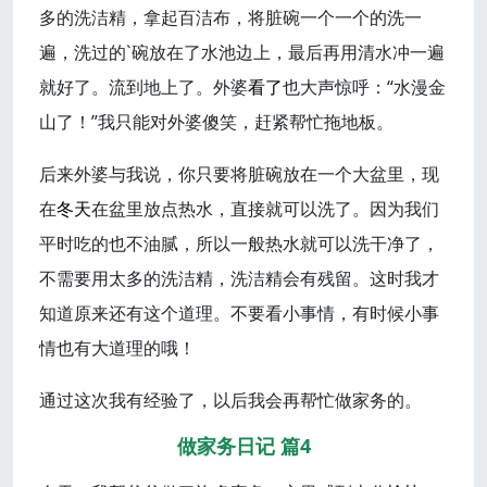
多的洗洁精，拿起百洁布，将脏碗一个一个的洗一
遍，洗过的`碗放在了水池边上，最后再用清水冲一遍
就好了。流到地上了。外婆
看了
也大声惊呼：“水漫金
山了！”我只能对外婆傻笑，赶紧帮忙拖地板。
后来外婆与我说，你只要将脏碗放在一个大盆里，现
在
冬天
在盆里放点热水，直接就可以洗了。因为我们
平时吃的也不油腻，所以一般热水就可以洗干净了，
不需要用太多的洗洁精，洗洁精会有残留。这时我才
知道原来还有这个道理。不要看小事情，有时候小事
情也有大道理的哦！
通过这次我有经验了，以后我会再帮忙做家务的。
做家务日记 篇4