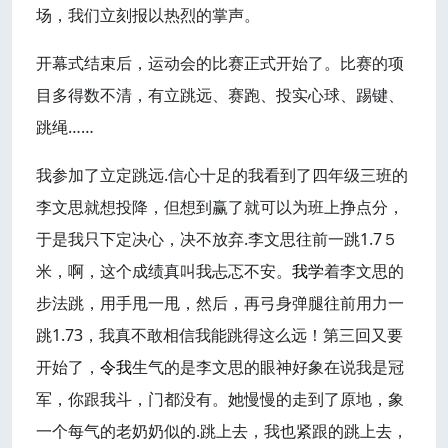
场，我们立刻报以热烈的掌声。
开幕式结束后，运动会的比赛正式开始了。比赛的项
目多得数不清，有立跳远、赛跑、投实心球、踢键、
跳绳……
我参加了立定跳远.信心十足的我看到了四年级三班的
李文思就想投降，但想到赢了就可以为班上挣点分，
于是我只下定决心，决不放弃.李文思往前一跳1.7５
米，啊，这个成绩真叫我忐忑不安。
我学
着李文思的
步法跳，用手甩一甩，然后，再弓身弹腿往前用力一
跳1.73，我真不敢相信我能跳得这么远！第三回又要
开始了，
令我
生气的是李文思的眼神好象在说我是冠
军，你跟我斗，门都没有。她慢慢的走到了原地，象
一个每气的老奶奶似的.跳上去，我也紧跟的跳上去，