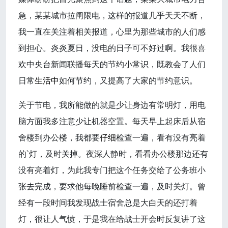
急，某某城市拉闸限电，这样的报道几乎天天不断，
我一直在关注着相关报道，心里为那些城市的人们感
到担心。炎炎夏日，没电的日子可不好过啊。我很喜
欢中央台新闻联播每天的节约小常识，既教会了人们
日常
生活中
如何节约，又提高了大家的节约意识。
关于节电，我所能做的就是少让身边有常明灯，用电
脑方面我多注意少让机器空置。每天早上起床后从宿
舍楼到办公楼，我都要
仔细
检查一遍，看有没有亮着
的`灯，及时关掉。夜深人静时，看看办公楼那边还有
没有亮着灯，为此我专门把这个任务交给了公务班小
张去完成，要求他每晚睡前检查一遍，及时关灯。曾
经有一段时间我发现战士宿舍总是大白天的还打着
灯，很让人气愤，于是我在给战士开会时反复讲了这