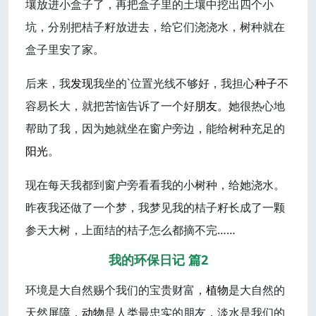
壤放进小盒子了，再把盒子里的土壤中挖出四个小
坑，分别把桔子籽放进去，给它们浇浇水，树种就在
盒子里安了家。
后来，我
发现
我坐的`位置光线不够好，我担心
种子
不
容易长大，就把苦恼告诉了一个好
朋友
。她很热心地
帮助了我，因为她就坐在窗户旁边，能给树种充足的
阳光
。
现在每天我都到窗户旁看看我的小树种，给她浇水。
昨夜我还做了一个梦，我梦见我的桔子籽长成了一颗
参天大树，上面结的桔子怎么都摘不完……
我的环保日记 篇2
环境是大自然赐个我们的宝贵财富，
植物
是大自然的
天然屏障，
动物
是人类最忠实的朋友，淡水是我们的