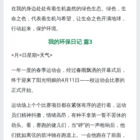
在我的身边处处有着生机盎然的绿色生态。绿色，生
命之色，代表着生机与希望，让生命之色开满地球，
行动起来，保护环境。
我的环保日记 篇3
×月×日星期×
天气
×
一年一度的春季运动会，经过
春雨
飘洒的开幕式后，
终于迎
来了
阳光明媚的4月11日——校运动会比赛的
正式开始。
运动场上个个比赛项目都在
紧张
有序的进行着，运动
员们精神抖擞，情绪高昂，有种不拿第一誓不罢休的
劲头。看，赛跑的健儿们，当“砰”的一声枪响后，他
们犹如离弦的箭冲驰在跑道上。一会他跑在了前面，