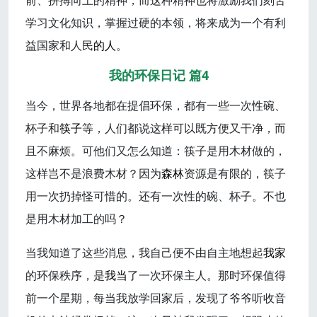
前、拼搏向上的精神，而这种精神也将激励我们刻苦
学习文化知识，掌握过硬的本领，将来成为一个有利
益国家和人民
的人
。
我的环保日记 篇4
当今，世界各地都在提倡环保，都有一些一次性碗、
杯子和
筷子
等，人们都说这样可以既方便又干净，而
且不麻烦。可他们又怎么知道：筷子是用木材做的，
这样岂不是浪费木材？因为
森林
资源是有限的，筷子
用一次扔掉怪可惜的。还有一次性的碗、杯子。不也
是用木材加工的吗？
当我知道了这些消息，我自己便不由自主地想起
我家
的环保秩序，是
我当
了一次环保主人。那时环保值得
前一个星期，每当我放学回家后，发现了爷爷听收音