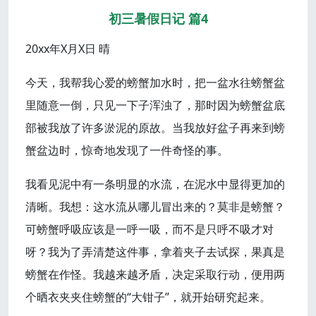
初三暑假日记 篇4
20xx年X月X日 晴
今天，我帮我心爱的螃蟹加水时，把一盆水往螃蟹盆
里随意一倒，只见一下子浑浊了，那时因为螃蟹盆底
部被我放了许多淤泥的原故。当我放好盆子再来到螃
蟹盆边时，惊奇地发现了一件奇怪的事。
我看见泥中有一条明显的水流，在泥水中显得更加的
清晰。我想：这水流从哪儿冒出来的？莫非是螃蟹？
可螃蟹呼吸应该是一呼一吸，而不是只呼不吸才对
呀？我为了弄清楚这件事，拿着夹子去试探，果真是
螃蟹在作怪。我越来越矛盾，决定采取行动，便用两
个晒衣夹夹住螃蟹的“大钳子”，就开始研究起来。