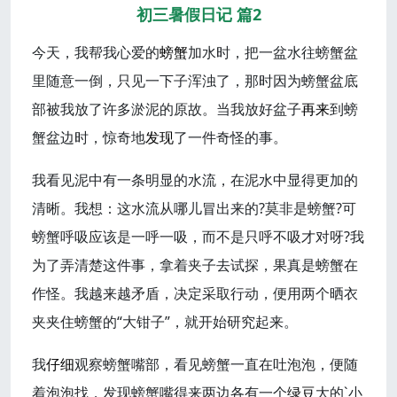
初三暑假日记 篇2
今天，我帮我心爱的
螃蟹
加水时，把一盆水往螃蟹盆
里随意一倒，只见一下子浑浊了，那时因为螃蟹盆底
部被我放了许多淤泥的原故。当我放好盆子
再来
到螃
蟹盆边时，惊奇地
发现
了一件奇怪的事。
我看见泥中有一条明显的水流，在泥水中显得更加的
清晰。我想：这水流从哪儿冒出来的?莫非是螃蟹?可
螃蟹呼吸应该是一呼一吸，而不是只呼不吸才对呀?我
为了弄清楚这件事，拿着夹子去试探，果真是螃蟹在
作怪。我越来越矛盾，决定采取行动，便用两个晒衣
夹夹住螃蟹的“大钳子”，就开始研究起来。
我
仔细
观察螃蟹嘴部，看见螃蟹一直在吐泡泡，便随
着泡泡找，发现螃蟹嘴得来两边各有一个
绿豆
大的`小