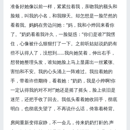
准备好她像以前一样，紧紧拉着我，亲吻我的额头和
脸颊，叫我的小名，和我聊天。却怎想是一脸茫然的
看着我。
妈妈
在旁边问她：“妈，我和小烨回来看你
了。”奶奶看着我许久，一脸疑惑：“你们是谁?”我愣
住，心像被什么狠狠打了一下。之前听姑姑说奶奶有
些不认得人了，没想到……我向她笑着，伸出右手，
想替她整理头发，谁知她脸上马上显露出一丝
紧张
、
害怕和不安。我的心头涌上一阵难过。我拉着她的
手，带着许些
期待
，看着她：“奶奶，我是小烨啊!你
一定认得我的对不对!”她还是摇了摇头，脸上依旧是
迷茫，还把手收了回去。我低头看着她收回手，彻底
明白，也彻底失望了，不再说什么话，倚靠着椅背。
房间
重新变得寂静，不一会儿，传来奶奶打鼾的.声