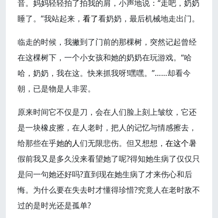
音。妈妈轻轻拍了拍我的肩，小声地说：“走吧，奶奶
睡了。”我站起来，
看了
看奶奶，最后机械地走出门。
临走的时候，我撇到了门前的那棵树，突然记起曾经
在这棵树下，一个小女孩和她的奶奶在玩游戏。“哈
哈，奶奶，我在这。快来抓我呀!嘿嘿。”……却看今
朝，已是物是人非罢。
原来时间它不仅是刀，会在人们脸上刻上皱纹，它还
是一块橡皮擦，在人老时，把人的记忆与情感擦去，
给那些在乎她
的人
们无限悲伤。但又想想，
在这个
暑
假前我又是多久没来看望她了呢?得知她生病了仅仅只
是问一句她还好吗?直到现在她生病了才来伤心和后
悔。为什么要在失去时才懂得珍惜?究竟人在老时敌不
过的是时光还是孤单?