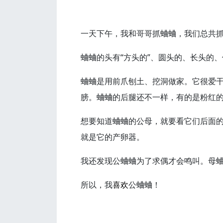
一天下午，我和哥哥抓蛐蛐，我们总共抓
蛐蛐的头有“方头的”、圆头的、长头的
蛐蛐是用前爪刨土、挖洞做家。它很爱
膀。蛐蛐的后腿还不一样，有的是粉红的
想要知道蛐蛐的公母，就要看它们后面
就是它的产卵器。
我还发现公蛐蛐为了求偶才会鸣叫。母
所以，我
喜欢
公蛐蛐！