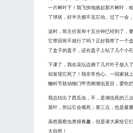
一片树叶下！我飞快地掀起那片树叶，
了球状，好半天都不见它动。过了一会
这时，班主任宣布十五分钟已经到了，
它带回班不就行了吗？正好我带了一个
了盒子的盖子，还在盖子上钻了几个小
下课了，我在花坛边摘了几片叶子放入了
却发现它死了！我非常伤心。一回家就上
物
科节肢动物门甲壳纲潮虫亚目，爱吃烂
我总结出了西瓜虫，不，是潮虫死的三
菜叶，所以它会饿死；第三点，也是最
虽然观察虫类很
有趣
，但是请大家给它
大自然！