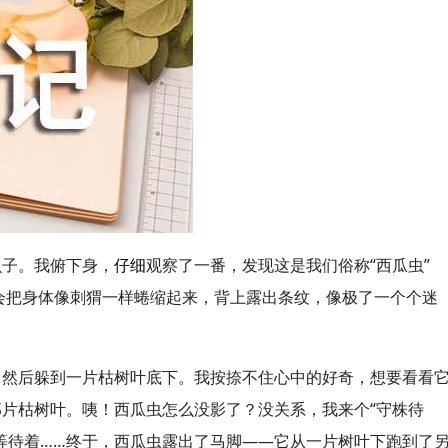
虫子。我俯下身，
仔细
观察了一番，发现这是我们俗称“西瓜虫”
会把身体像刺猬一样蜷缩起来，背上露出条纹，像极了一个个迷
，然后躲到一片枯树叶底下。我按捺不住心中的好奇，想要看看
片枯树叶。咦！西瓜虫怎么没影了？没关系，我来个“守株待
等待着……终于，西瓜虫露出了马脚——它从一片树叶下跑到了