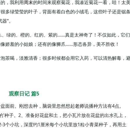
买的，我利用
周末
的时间来观察菊花，我凑近菊花一看，哇！太
着很多绿莹莹的叶子，背面有着白色的小绒毛，这些叶子还是锯
武器”。
.、绿的、橙的、红的、紫的……真是太神奇了！不仅如此，它们
像娇羞的小姑娘；还有的像狮爪……形态各异，美不胜收！
后泡茶喝，淡雅清香；很多时候都会用它入药，可以清热解毒，
！
观察日记 篇5
个盆面前。刚想去种，脑袋里忽然想起
老师
说播种方法有4点。
的'种子。2、准备好花盆和土，把小瓦片放在花盆的出水孔上，
-3个小坑，深度约1厘米每个小坑里放1粒小青菜种子，再用土