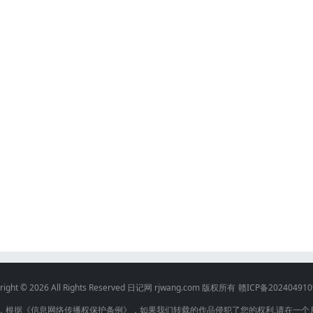
right © 2026 All Rights Reserved
日记网
rjwang.com 版权所有
赣ICP备202404910
权，根据《信息网络传播权保护条例》，如果我们转载的作品侵犯了您的权利,请在一个