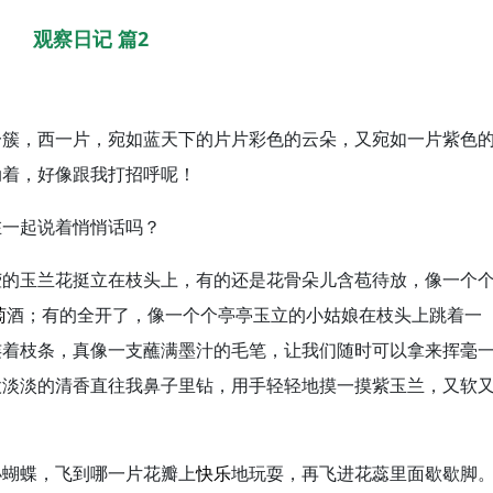
观察日记 篇2
一簇，西一片，宛如蓝天下的片片彩色的云朵，又宛如一片紫色
动着，好像跟我打招呼呢！
在一起说着悄悄话吗？
莹的玉兰花挺立在枝头上，有的还是花骨朵儿含苞待放，像一个
萄
酒；有的全开了，像一个个亭亭玉立的小姑娘在枝头上跳着一
连着枝条，真像一支蘸满墨汁的毛笔，让我们随时可以拿来挥毫
股淡淡的清香直往我鼻子里钻，用手轻轻地摸一摸紫玉兰，又软
小蝴蝶，飞到哪一片花瓣上
快乐
地玩耍，再飞进花蕊里面歇歇脚