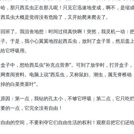
哈哈，那只西瓜虫正在那儿呢！只见它迅速地变成，啊不，是缩
，西瓜虫大概是觉得没有危险了，又开始爬来爬去了。
要回班了。我沮丧地想：时间过得真快啊！突然，我灵机一动：
盒子。于是，我小心翼翼地捏起西瓜虫，放到了盒子里，然后盖
孔给它呼吸用。
盒子中，想给西瓜虫“补充点营养”。可到了放学时，打开盒子，
网查阅资料。电脑上说“西瓜虫，又称鼠妇、潮虫，属无脊椎
动
掉的白菜类菜叶”。
点原因：第一点，我钻的孔太小，不够它呼吸；第二点，它只吃
重要的一点，它完全没有自由！
们自由的空间，不要剥夺它们自由生活的权利！观察后把它们还