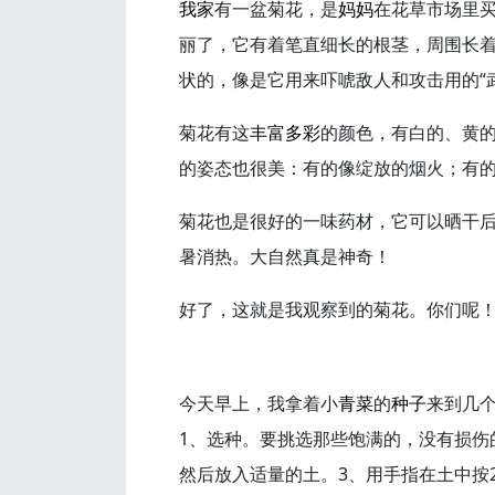
我家
有一盆菊花，是
妈妈
在花草市场里
丽了，它有着笔直细长的根茎，周围长
状的，像是它用来吓唬敌人和攻击用的“
菊花有这
丰富多彩
的颜色，有白的、黄的
的姿态也很美：有的像绽放的烟火；有的
菊花也是很好的一味药材，它可以晒干
暑消热。大自然真是神奇！
好了，这就是我观察到的菊花。你们呢
今天早上，我拿着小
青菜
的
种子
来到几
1、选种。要挑选那些饱满的，没有损伤
然后放入适量的土。3、用手指在土中按2