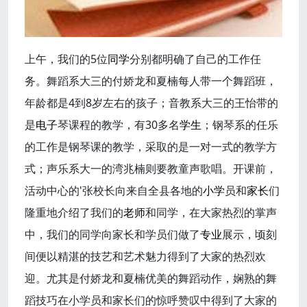
上午，我们的5位
同学
分别都明确了自己的工作任
务。舞蹈系大三的付娇龙和夏楠每人带一个舞蹈班，
年龄都是4到8岁左右的孩子；音教系大三的王怡带的
是
电子
琴课程的教学，有30多名
学生
；钢琴系的任乐
的工作是钢琴课的教学，采取的是一对一式的教学方
式；声乐系大一的湾兆楠则要教童声歌唱。开课前，
活动中心的'张校长向来自全县各地的
小学
员和
家长
们
隆重地介绍了我们的
老师
和同学，在大家热烈的掌声
中，我们的同学向家长和学员们做了
专业
展示，顷刻
间便以精湛的技艺和艺术魅力得到了大家的热烈欢
迎。尤其是付娇龙和夏楠优美的舞蹈动作，娴熟的舞
蹈技巧在小学员和家长们的惊呼赞叹中得到了大家的