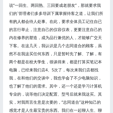
说“一回生、两回熟、三回要成老朋友”，那就要求我
们的`管理者们多多培训下属掌握待客之道，让我们所
有
的人
都会待人处事。在此，要求全体员工记住自已
的言行举止，注意自己的仪容仪表，更要注意自己的
内在修养的塑造，成为品行兼优的人，才能够广交天
下客。在这几天，我认识是几个志同道合的顾客，虽
然不在我这买任何东西，只是暂时先了解、了解，有
两个都是在校
大学生
，很谈得来，都是打算买笔记本
电脑，已经来我们店4、5次了，每次来我们店都找
我，在和他们的交谈中，我也学
会了
不少电脑知识，
也了解了他们的需求。其中，还一个还是学习计算机
专业的，说等他们决定配置、型号后就来我这买。其
实，对我而言生意是次要的，“志同道合”这种知己的
感觉才是人生最宝贵的东西。我们在一起聊人生、聊