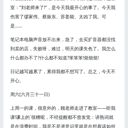
室：“刘老师来了!”，是今天我最开心的事了。今天我
伤害了缪家伟、蔡振东、苏姜能、太凶了我。可
是……
笔记本电脑声音放不出来，急了，去买扩音器都没找
到卖的店，失败呀，难过，明天的课失色了。我怎么
什么都办不了?什么都不知道?笨笨笨!烦烦烦!
日记越写越累了，累得我都不想写了。总之，今天不
开心。
周六(六月三十一日)
上周一的课，很意外的，顾老师走进了教室——听我
课!
课上
的`很糟呢，不经提醒都不曾发觉：讲熟词就
是在浪费时间，我是不是潜意识里就是在想着该如何