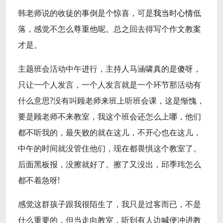
韩老师说的收徒的事倒是个惊喜，可是
我当
时
心情
低
落，感觉不怎么尊重他呢。总之回去得写个作文教案
才是。
主题班会活动中午进行，主持人马涵啸真的是傻呀，
只让一个人发言，一个人发言就是一个环节那活动有
什么意思?没有叫顾老师来班上听班会课，这是惭愧，
要是顾老师不来教室，我这个班会还怎么上哪，他们
都不听我的，最失败的就在这儿，不开心也在这儿，
中午的时间就没管住他们，现在都畏惧这个教室了。
后面黑板报，没擦就好了。擦了又没出，邱季玮怎么
都不着急呀!
感觉这群孩子跟我很陌生了，我只是过客而已，不是
什么重要的，但当走向教室，听到有人边喊便冲进教