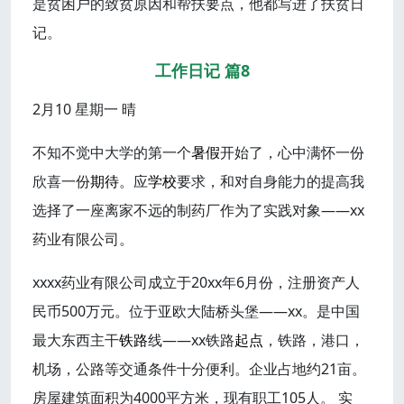
是贫困户的致贫原因和帮扶要点，他都写进了扶贫日
记。
工作日记 篇8
2月10 星期一 晴
不知不觉中大学的第一个
暑假
开始了，心中满怀一份
欣喜一份
期待
。应
学校
要求，和对自身能力的提高我
选择了一座离家不远的制药厂作为了实践对象——xx
药业有限公司。
xxxx药业有限公司成立于20xx年6月份，注册资产人
民币500万元。位于亚欧大陆桥头堡——xx。是中国
最大东西主干
铁路
线——xx铁路
起点
，铁路，港口，
机场，公路等交通条件十分便利。企业占地约21亩。
房屋建筑面积为4000平方米，现有职工105人。 实