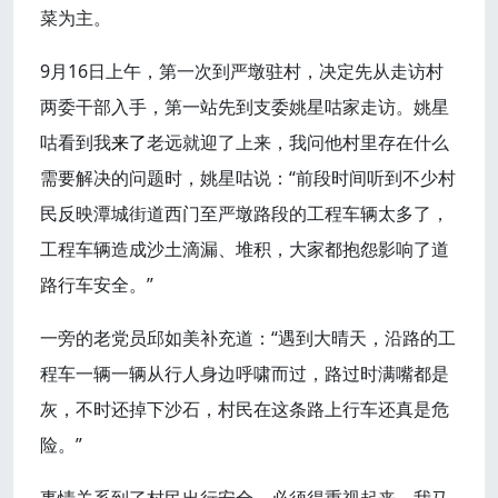
菜为主。
9月16日上午，第一次到严墩驻村，决定先从走访村
两委干部入手，第一站先到支委姚星咕家走访。姚星
咕看到我
来了
老远就迎了上来，我问他村里存在什么
需要解决的问题时，姚星咕说：“前段时间听到不少村
民反映潭城街道西门至严墩路段的工程车辆太多了，
工程车辆造成沙土滴漏、堆积，大家都抱怨影响了道
路行车安全。”
一旁的老党员邱如美补充道：“遇到大晴天，沿路的工
程车一辆一辆从行人身边呼啸而过，路过时满嘴都是
灰，不时还掉下沙石，村民在这条路上行车还真是危
险。”